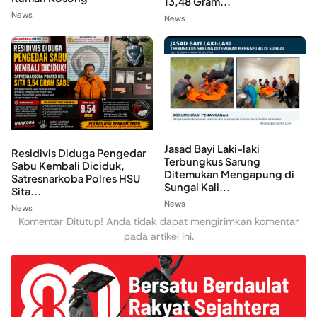
13,48 Gram...
News
News
Jasad Bayi Laki-laki
Residivis Diduga Pengedar
Terbungkus Sarung
Sabu Kembali Diciduk,
Ditemukan Mengapung di
Satresnarkoba Polres HSU
Sungai Kali...
Sita...
News
News
Komentar Ditutup! Anda tidak dapat mengirimkan komentar
pada artikel ini.