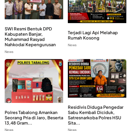
SWI Resmi Bentuk DPD
Terjadi Lagi Api Melahap
Kabupaten Banjar,
Rumah Kosong
Muhammad Rasyad
Nahkodai Kepengurusan
News
News
Residivis Diduga Pengedar
Polres Tabalong Amankan
Sabu Kembali Diciduk,
Seorang Pria di Jaro, Beserta
Satresnarkoba Polres HSU
13,48 Gram...
Sita...
News
News