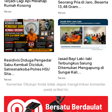
Terjadi Lagi Api Melahap
Seorang Pria di Jaro, Beserta
Rumah Kosong
13,48 Gram...
News
News
Jasad Bayi Laki-laki
Residivis Diduga Pengedar
Terbungkus Sarung
Sabu Kembali Diciduk,
Ditemukan Mengapung di
Satresnarkoba Polres HSU
Sungai Kali...
Sita...
News
News
Komentar Ditutup! Anda tidak dapat mengirimkan komentar
pada artikel ini.