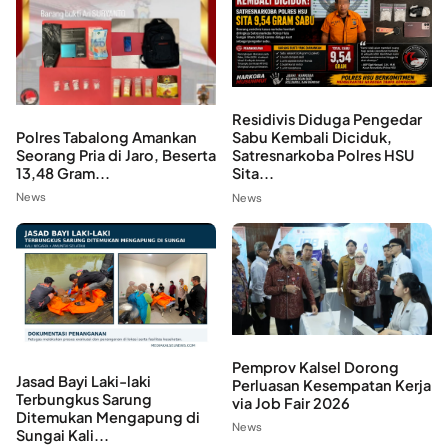
Residivis Diduga Pengedar
Polres Tabalong Amankan
Sabu Kembali Diciduk,
Seorang Pria di Jaro, Beserta
Satresnarkoba Polres HSU
13,48 Gram...
Sita...
News
News
Pemprov Kalsel Dorong
Jasad Bayi Laki-laki
Perluasan Kesempatan Kerja
Terbungkus Sarung
via Job Fair 2026
Ditemukan Mengapung di
News
Sungai Kali...