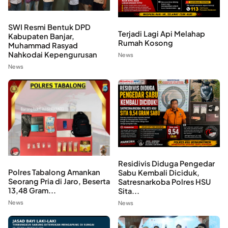
SWI Resmi Bentuk DPD
Terjadi Lagi Api Melahap
Kabupaten Banjar,
Rumah Kosong
Muhammad Rasyad
Nahkodai Kepengurusan
News
News
Residivis Diduga Pengedar
Polres Tabalong Amankan
Sabu Kembali Diciduk,
Seorang Pria di Jaro, Beserta
Satresnarkoba Polres HSU
13,48 Gram...
Sita...
News
News