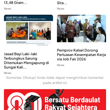
13,48 Gram...
Sita...
News
News
Pemprov Kalsel Dorong
Jasad Bayi Laki-laki
Perluasan Kesempatan Kerja
Terbungkus Sarung
via Job Fair 2026
Ditemukan Mengapung di
News
Sungai Kali...
News
Komentar Ditutup! Anda tidak dapat mengirimkan komentar
pada artikel ini.