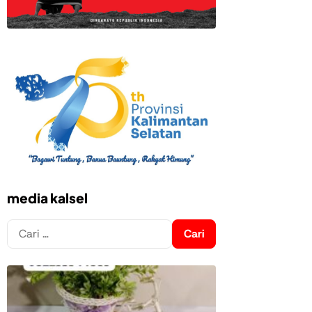
media kalsel
Cari
untuk: