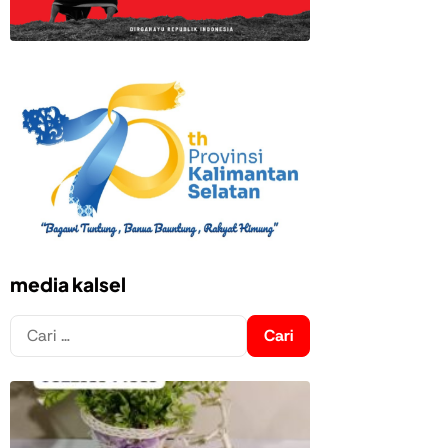
media kalsel
Cari
untuk: