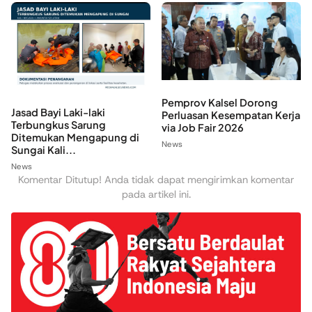
Pemprov Kalsel Dorong
Jasad Bayi Laki-laki
Perluasan Kesempatan Kerja
Terbungkus Sarung
via Job Fair 2026
Ditemukan Mengapung di
News
Sungai Kali...
News
Komentar Ditutup! Anda tidak dapat mengirimkan komentar
pada artikel ini.