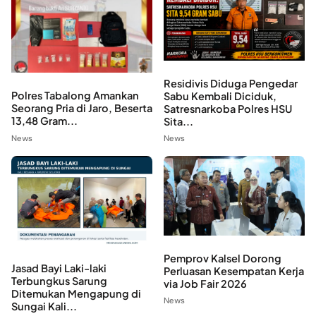
Residivis Diduga Pengedar
Polres Tabalong Amankan
Sabu Kembali Diciduk,
Seorang Pria di Jaro, Beserta
Satresnarkoba Polres HSU
13,48 Gram...
Sita...
News
News
Pemprov Kalsel Dorong
Jasad Bayi Laki-laki
Perluasan Kesempatan Kerja
Terbungkus Sarung
via Job Fair 2026
Ditemukan Mengapung di
News
Sungai Kali...