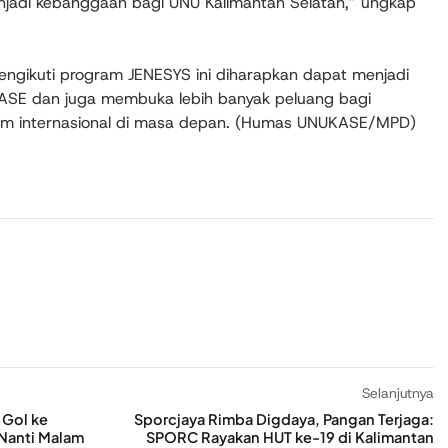
adi kebanggaan bagi UNU Kalimantan Selatan,” ungkap
gikuti program JENESYS ini diharapkan dapat menjadi
SE dan juga membuka lebih banyak peluang bagi
ram internasional di masa depan. (Humas UNUKASE/MPD)
Selanjutnya
 Gol ke
Sporcjaya Rimba Digdaya, Pangan Terjaga:
 Nanti Malam
SPORC Rayakan HUT ke-19 di Kalimantan