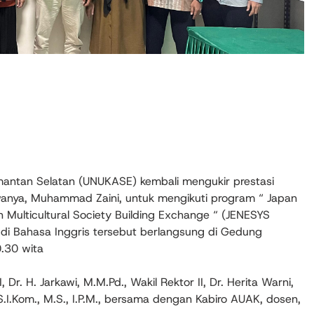
limantan Selatan (UNUKASE) kembali mengukir prestasi
anya, Muhammad Zaini, untuk mengikuti program “ Japan
 Multicultural Society Building Exchange “ (JENESYS
di Bahasa Inggris tersebut berlangsung di Gedung
.30 wita
 Dr. H. Jarkawi, M.M.Pd., Wakil Rektor II, Dr. Herita Warni,
P., S.I.Kom., M.S., I.P.M., bersama dengan Kabiro AUAK, dosen,