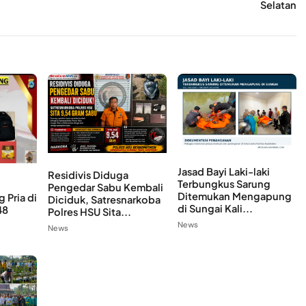
Selatan
Jasad Bayi Laki-laki
Residivis Diduga
Terbungkus Sarung
Pengedar Sabu Kembali
Ditemukan Mengapung
 Pria di
Diciduk, Satresnarkoba
di Sungai Kali...
48
Polres HSU Sita...
News
News