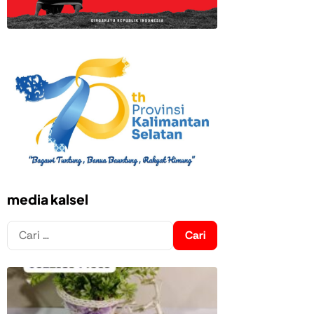
media kalsel
Cari
untuk: