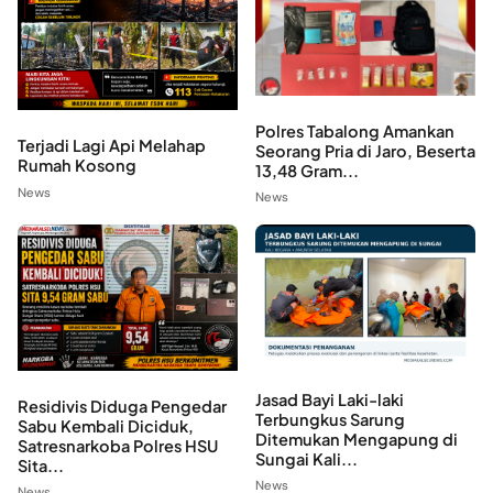
Polres Tabalong Amankan
Terjadi Lagi Api Melahap
Seorang Pria di Jaro, Beserta
Rumah Kosong
13,48 Gram...
News
News
Jasad Bayi Laki-laki
Residivis Diduga Pengedar
Terbungkus Sarung
Sabu Kembali Diciduk,
Ditemukan Mengapung di
Satresnarkoba Polres HSU
Sungai Kali...
Sita...
News
News