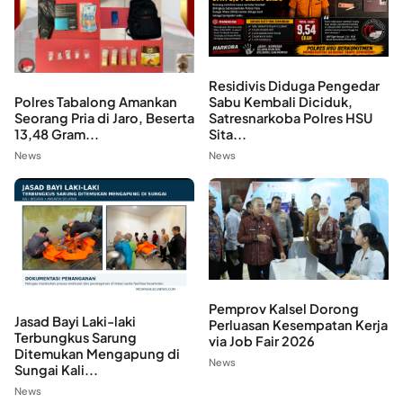
Residivis Diduga Pengedar
Polres Tabalong Amankan
Sabu Kembali Diciduk,
Seorang Pria di Jaro, Beserta
Satresnarkoba Polres HSU
13,48 Gram...
Sita...
News
News
Pemprov Kalsel Dorong
Jasad Bayi Laki-laki
Perluasan Kesempatan Kerja
Terbungkus Sarung
via Job Fair 2026
Ditemukan Mengapung di
News
Sungai Kali...
News