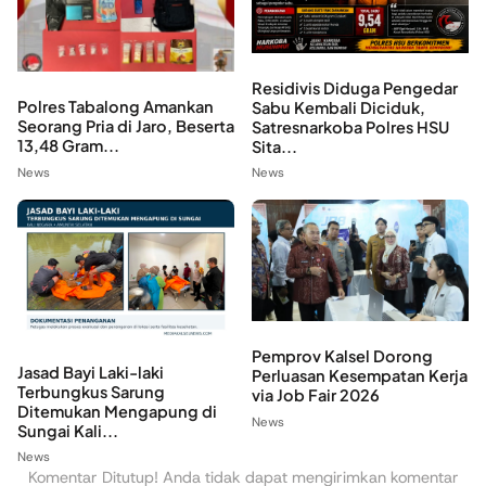
Residivis Diduga Pengedar
Polres Tabalong Amankan
Sabu Kembali Diciduk,
Seorang Pria di Jaro, Beserta
Satresnarkoba Polres HSU
13,48 Gram...
Sita...
News
News
Pemprov Kalsel Dorong
Jasad Bayi Laki-laki
Perluasan Kesempatan Kerja
Terbungkus Sarung
via Job Fair 2026
Ditemukan Mengapung di
News
Sungai Kali...
News
Komentar Ditutup! Anda tidak dapat mengirimkan komentar