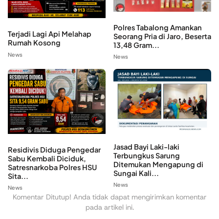
Polres Tabalong Amankan
Terjadi Lagi Api Melahap
Seorang Pria di Jaro, Beserta
Rumah Kosong
13,48 Gram...
News
News
Jasad Bayi Laki-laki
Residivis Diduga Pengedar
Terbungkus Sarung
Sabu Kembali Diciduk,
Ditemukan Mengapung di
Satresnarkoba Polres HSU
Sungai Kali...
Sita...
News
News
Komentar Ditutup! Anda tidak dapat mengirimkan komentar
pada artikel ini.