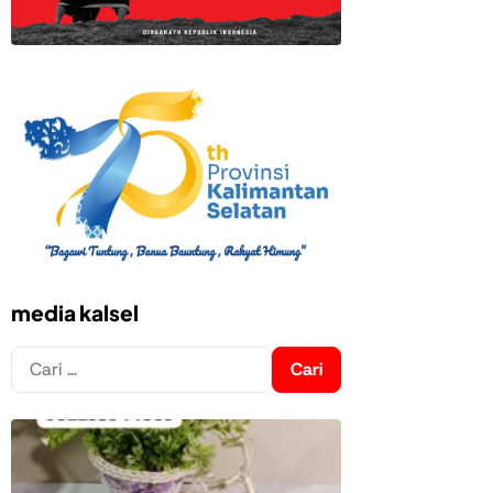
media kalsel
Cari
untuk: