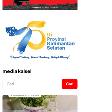
media kalsel
Cari
untuk: