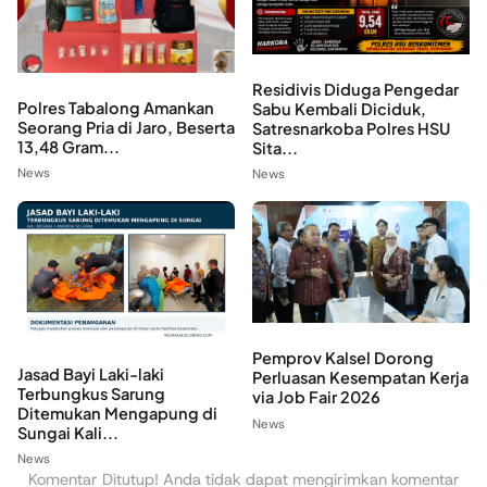
Residivis Diduga Pengedar
Polres Tabalong Amankan
Sabu Kembali Diciduk,
Seorang Pria di Jaro, Beserta
Satresnarkoba Polres HSU
13,48 Gram...
Sita...
News
News
Pemprov Kalsel Dorong
Jasad Bayi Laki-laki
Perluasan Kesempatan Kerja
Terbungkus Sarung
via Job Fair 2026
Ditemukan Mengapung di
News
Sungai Kali...
News
Komentar Ditutup! Anda tidak dapat mengirimkan komentar