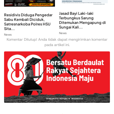
Jasad Bayi Laki-laki
Residivis Diduga Pengedar
Terbungkus Sarung
Sabu Kembali Diciduk,
Ditemukan Mengapung di
Satresnarkoba Polres HSU
Sungai Kali...
Sita...
News
News
Komentar Ditutup! Anda tidak dapat mengirimkan komentar
pada artikel ini.