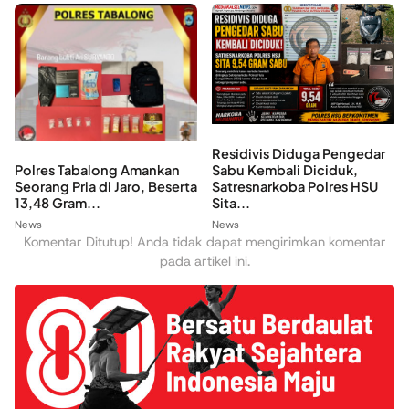
Residivis Diduga Pengedar
Polres Tabalong Amankan
Sabu Kembali Diciduk,
Seorang Pria di Jaro, Beserta
Satresnarkoba Polres HSU
13,48 Gram...
Sita...
News
News
Komentar Ditutup! Anda tidak dapat mengirimkan komentar
pada artikel ini.