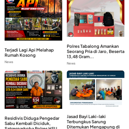
Polres Tabalong Amankan
Terjadi Lagi Api Melahap
Seorang Pria di Jaro, Beserta
Rumah Kosong
13,48 Gram...
News
News
Jasad Bayi Laki-laki
Residivis Diduga Pengedar
Terbungkus Sarung
Sabu Kembali Diciduk,
Ditemukan Mengapung di
Satresnarkoba Polres HSU