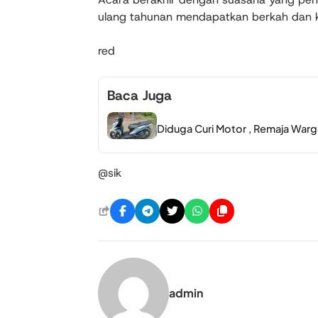
ulang tahunan mendapatkan berkah dan 
red
Baca Juga
Diduga Curi Motor , Remaja Warg
@sik
admin