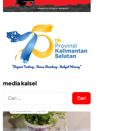
media kalsel
Cari
untuk: