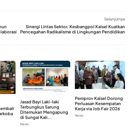
Selanjutnya
ahun
Sinergi Lintas Sektor, Kesbangpol Kalsel Kuatkan
olaborasi
Pencegahan Radikalisme di Lingkungan Pendidikan
Pemprov Kalsel Dorong
Jasad Bayi Laki-laki
Perluasan Kesempatan
Terbungkus Sarung
Kembali
Kerja via Job Fair 2026
Ditemukan Mengapung
arkoba
News
di Sungai Kali...
.
News