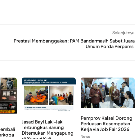
Selanjutnya
Prestasi Membanggakan: PAM Bandarmasih Sabet Juara
Umum Porda Perpamsi
Pemprov Kalsel Dorong
Jasad Bayi Laki-laki
Perluasan Kesempatan
Terbungkus Sarung
Kembali
Kerja via Job Fair 2026
Ditemukan Mengapung
arkoba
News
di Sungai Kali...