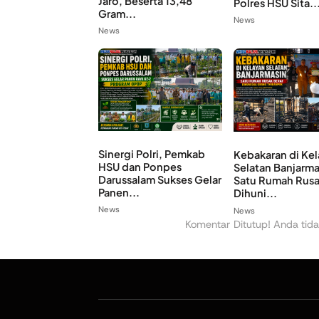
Jaro, Beserta 13,48
Polres HSU Sita..
Gram...
News
News
Sinergi Polri, Pemkab
Kebakaran di Ke
HSU dan Ponpes
Selatan Banjarma
Darussalam Sukses Gelar
Satu Rumah Rusa
Panen...
Dihuni...
News
News
Komentar Ditutup! Anda tida