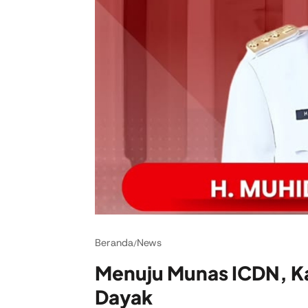
Beranda
News
/
Menuju Munas ICDN, Ka
Dayak