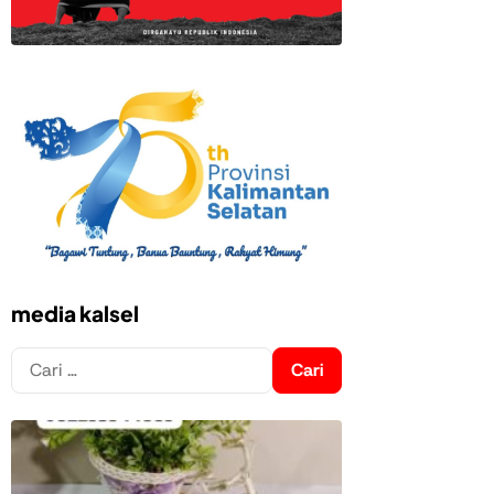
media kalsel
Cari
untuk: