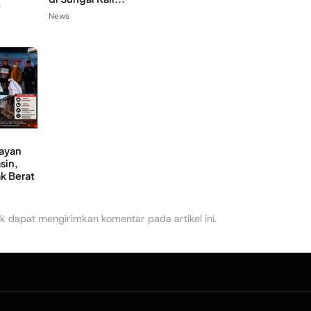
.
News
layan
sin,
k Berat
k dapat mengirimkan komentar pada artikel ini.