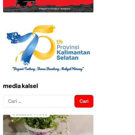
media kalsel
Cari
untuk: