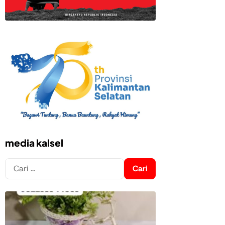
media kalsel
Cari
untuk: