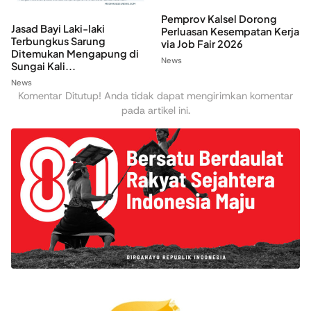
Pemprov Kalsel Dorong
Jasad Bayi Laki-laki
Perluasan Kesempatan Kerja
Terbungkus Sarung
via Job Fair 2026
Ditemukan Mengapung di
News
Sungai Kali...
News
Komentar Ditutup! Anda tidak dapat mengirimkan komentar
pada artikel ini.