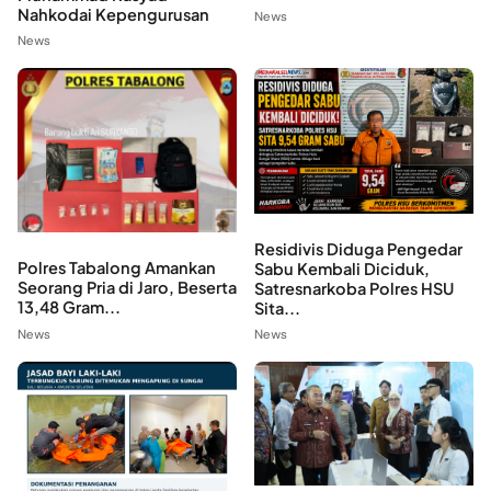
Nahkodai Kepengurusan
News
News
Residivis Diduga Pengedar
Polres Tabalong Amankan
Sabu Kembali Diciduk,
Seorang Pria di Jaro, Beserta
Satresnarkoba Polres HSU
13,48 Gram...
Sita...
News
News