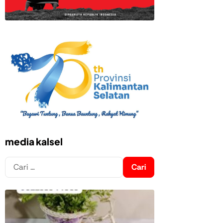
media kalsel
Cari
untuk: