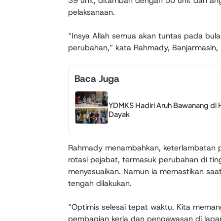
39 unit, ditambah dengan 50 unit dari an
pelaksanaan.
“Insya Allah semua akan tuntas pada bu
perubahan,” kata Rahmady, Banjarmasin,
Baca Juga
YDMKS Hadiri Aruh Bawanang di H
Dayak
Rahmady menambahkan, keterlambatan pe
rotasi pejabat, termasuk perubahan di t
menyesuaikan. Namun ia memastikan saat 
tengah dilakukan.
“Optimis selesai tepat waktu. Kita meman
pembagian kerja dan pengawasan di lapang