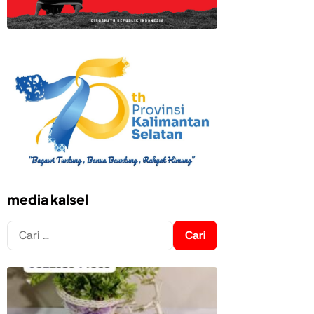
media kalsel
Cari
untuk: