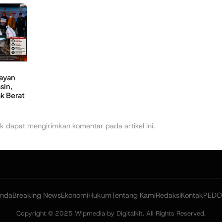
layan
sin,
k Berat
k dapat mengirimkan komentar pada artikel ini.
anda
Breaking News
Ekonomi
Hukum
Tentang Kami
Redaksi
Kontak
PED
Copyright © 2025 Wipmedia by Digitalkit. All Rights Reserved.