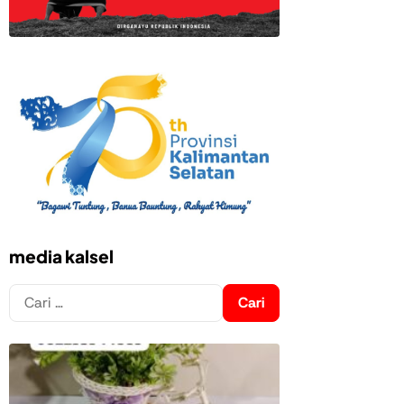
media kalsel
Cari
untuk: