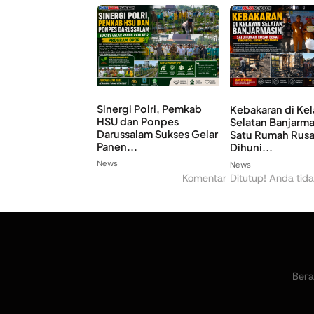
Sinergi Polri, Pemkab
Kebakaran di Ke
HSU dan Ponpes
Selatan Banjarma
Darussalam Sukses Gelar
Satu Rumah Rusa
Panen...
Dihuni...
News
News
Komentar Ditutup! Anda tida
Ber