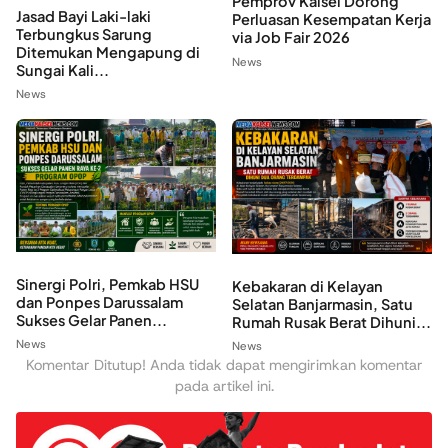
Pemprov Kalsel Dorong
Jasad Bayi Laki-laki
Perluasan Kesempatan Kerja
Terbungkus Sarung
via Job Fair 2026
Ditemukan Mengapung di
News
Sungai Kali...
News
Sinergi Polri, Pemkab HSU
Kebakaran di Kelayan
dan Ponpes Darussalam
Selatan Banjarmasin, Satu
Sukses Gelar Panen...
Rumah Rusak Berat Dihuni...
News
News
Komentar Ditutup! Anda tidak dapat mengirimkan komentar
pada artikel ini.