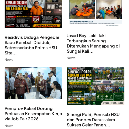
Jasad Bayi Laki-laki
Residivis Diduga Pengedar
Terbungkus Sarung
Sabu Kembali Diciduk,
Ditemukan Mengapung di
Satresnarkoba Polres HSU
Sungai Kali...
Sita...
News
News
Pemprov Kalsel Dorong
Perluasan Kesempatan Kerja
Sinergi Polri, Pemkab HSU
via Job Fair 2026
dan Ponpes Darussalam
Sukses Gelar Panen...
News