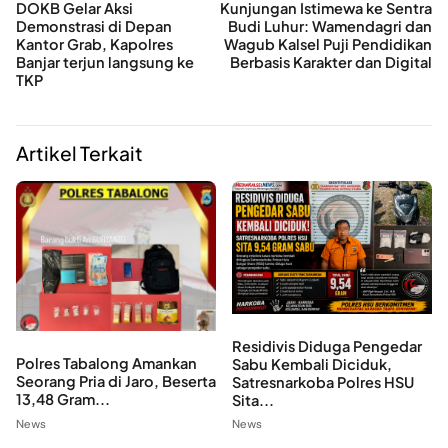
DOKB Gelar Aksi
Kunjungan Istimewa ke Sentra
Demonstrasi di Depan
Budi Luhur: Wamendagri dan
Kantor Grab, Kapolres
Wagub Kalsel Puji Pendidikan
Banjar terjun langsung ke
Berbasis Karakter dan Digital
TKP
Artikel Terkait
Residivis Diduga Pengedar
Polres Tabalong Amankan
Sabu Kembali Diciduk,
Seorang Pria di Jaro, Beserta
Satresnarkoba Polres HSU
13,48 Gram...
Sita...
News
News