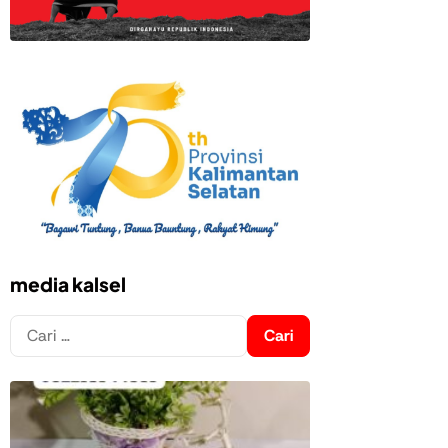
media kalsel
Cari
untuk: