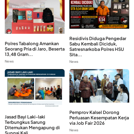
Residivis Diduga Pengedar
Polres Tabalong Amankan
Sabu Kembali Diciduk,
Seorang Pria di Jaro, Beserta
Satresnarkoba Polres HSU
13,48 Gram...
Sita...
News
News
Pemprov Kalsel Dorong
Jasad Bayi Laki-laki
Perluasan Kesempatan Kerja
Terbungkus Sarung
via Job Fair 2026
Ditemukan Mengapung di
News
Sungai Kali...