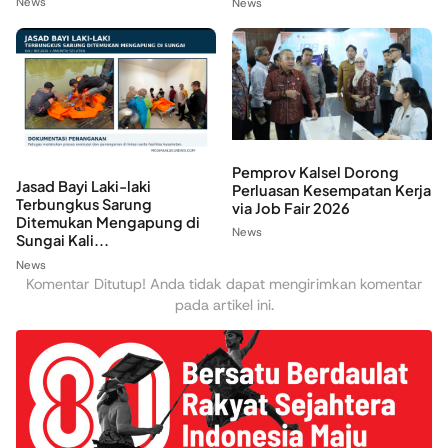
News
News
Pemprov Kalsel Dorong
Jasad Bayi Laki-laki
Perluasan Kesempatan Kerja
Terbungkus Sarung
via Job Fair 2026
Ditemukan Mengapung di
News
Sungai Kali...
News
Komentar Ditutup! Anda tidak dapat mengirimkan komentar
pada artikel ini.