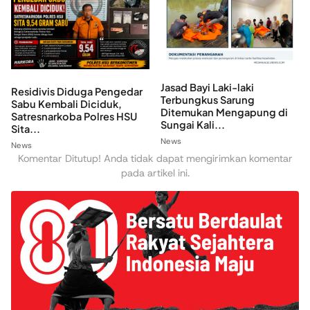
Jasad Bayi Laki-laki
Residivis Diduga Pengedar
Terbungkus Sarung
Sabu Kembali Diciduk,
Ditemukan Mengapung di
Satresnarkoba Polres HSU
Sungai Kali...
Sita...
News
News
Komentar Ditutup! Anda tidak dapat mengirimkan komentar
pada artikel ini.