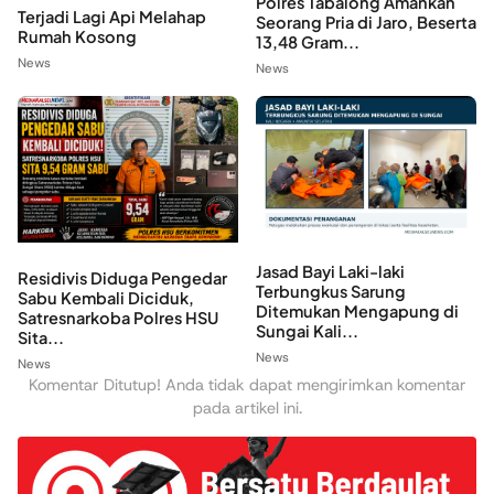
Polres Tabalong Amankan
Terjadi Lagi Api Melahap
Seorang Pria di Jaro, Beserta
Rumah Kosong
13,48 Gram...
News
News
Jasad Bayi Laki-laki
Residivis Diduga Pengedar
Terbungkus Sarung
Sabu Kembali Diciduk,
Ditemukan Mengapung di
Satresnarkoba Polres HSU
Sungai Kali...
Sita...
News
News
Komentar Ditutup! Anda tidak dapat mengirimkan komentar
pada artikel ini.