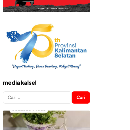
media kalsel
Cari
untuk: