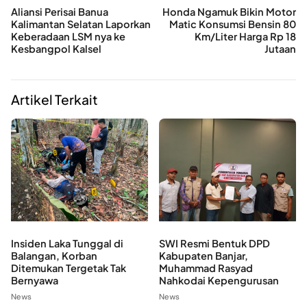
Aliansi Perisai Banua
Honda Ngamuk Bikin Motor
Kalimantan Selatan Laporkan
Matic Konsumsi Bensin 80
Keberadaan LSM nya ke
Km/Liter Harga Rp 18
Kesbangpol Kalsel
Jutaan
Artikel Terkait
Insiden Laka Tunggal di
SWI Resmi Bentuk DPD
Balangan, Korban
Kabupaten Banjar,
Ditemukan Tergetak Tak
Muhammad Rasyad
Bernyawa
Nahkodai Kepengurusan
News
News