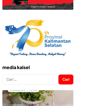
media kalsel
Cari
untuk: