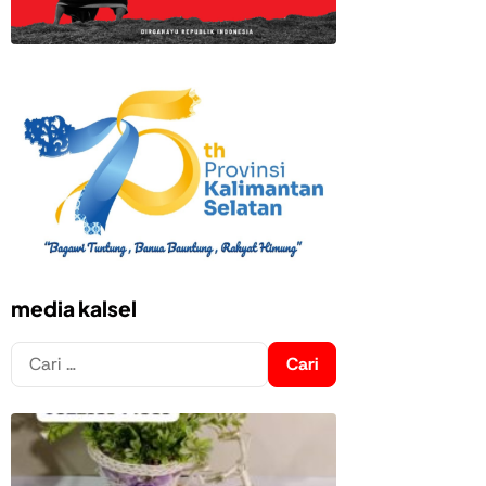
media kalsel
Cari
untuk: